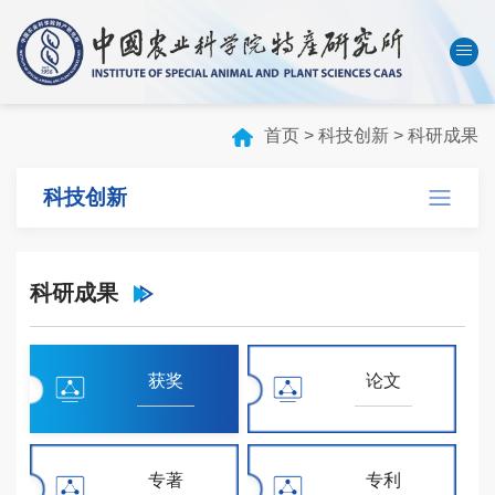
中国农业科学院
数字农科院
English
首页
>
科技创新
>
科研成果
首页
科技创新
本所概况
机构设置
科研成果
科技创新
人才队伍
成果转化
获奖
论文
学会刊物
研究生教育
专著
专利