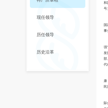
和
号
现任领导
国
事
历任领导
强
历史沿革
发
部
代
康
民
际