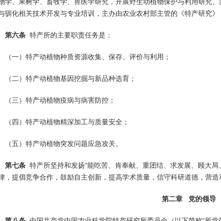
物学、果树学、畜牧学、兽医学研究，开展野生动植物保护与利用研究、
与驯化相关技术开发与专业培训，主办由农业农村部主管的《特产研究》
第六条
特产所的主要职责任务是：
（一）特产动植物种质资源收集、保存、评价与利用；
（二）特产动植物基因挖掘与新品种选育；
（三）特产动植物疫病与病害防控；
（四）特产动植物精深加工与质量安全；
（五）特产动植物突发问题应急攻关。
第七条
特产所坚持和发扬“能吃苦、肯奉献、重团结、求发展、顾大局
律，提倡竞争合作，鼓励自主创新，提高学术质量，信守科研道德，营造
第二章 党的领导
第八条
中国共产党中国农业科学院特产研究所委员会（以下简称“所党