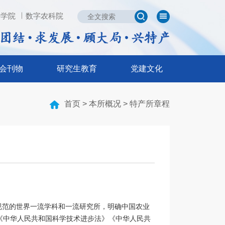
科学院
数字农科院
中国农业科学院
数字农科院
glish
会刊物
研究生教育
党建文化
刊物
研究生教育
党建文化
首页
>
本所概况
>
特产所章程
会
总体概况
党建工作
济动物兽医分会
招生信息
群团活动
研究》
导师介绍
支部动态
经济动植物》
研究生风采
创新文化
相关下载
规范的世界一流学科和一流研究所，明确中国农业
《中华人民共和国科学技术进步法》《中华人民共