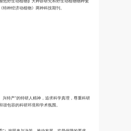
濒危野生动植物扩大种群研究和野生动植物物种繁
《特种经济动植物》两种科技期刊。
、兴特产”的特研人精神，追求科学真理，尊重科研
和谐包容的科研环境和学术氛围。
委”）按照参与决策、推动发展、监督保障的要求，