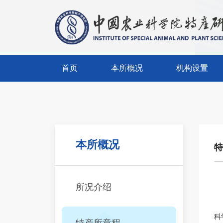
首页
本所概况
机构设置
首页
本所概况
机构设置
所况介绍
创新团队
特产所章程
职能部门
本所概况
特
现任领导
支撑部门
历任领导
所办企业
所况介绍
历史沿革
科
特产所章程