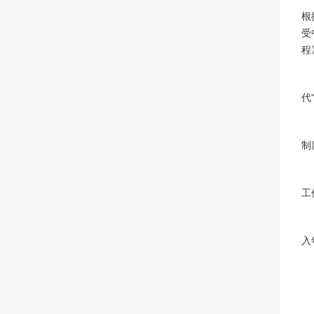
根
受
程
代
制
工
入