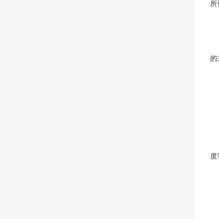
所
的
度