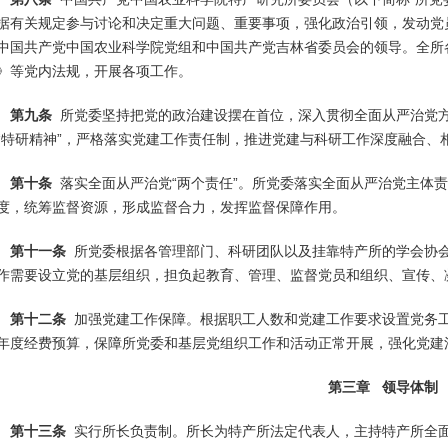
据有关规定参与讨论和决定重大问题、重要事项，强化政治引领，发动党
中国共产党中国农业科学院党组和中国共产党吉林省委员会的领导。全所
》等党内法规，开展各项工作。
第九条
所党委坚持把党的政治建设摆在首位，深入贯彻全面从严治党方
“特研精神”，严格落实党建工作责任制，推进党建与科研工作深度融合、
第十条
落实全面从严治党“两个责任”。所党委落实全面从严治党主体
度，统筹监督资源，形成监督合力，发挥监督保障作用。
第十一条
所党委根据各管理部门、科研团队以及挂靠特产所的学会协
作需要设立党的基层组织，担负起教育、管理、监督党员和组织、宣传、
第十二条
加强党建工作保障。根据职工人数和党建工作要求设置党务
年度经费预算，保障所党委和基层党组织工作和活动正常开展，强化党建
第三章 领导体制
第十三条
实行所长负责制。所长为特产所法定代表人，主持特产所全