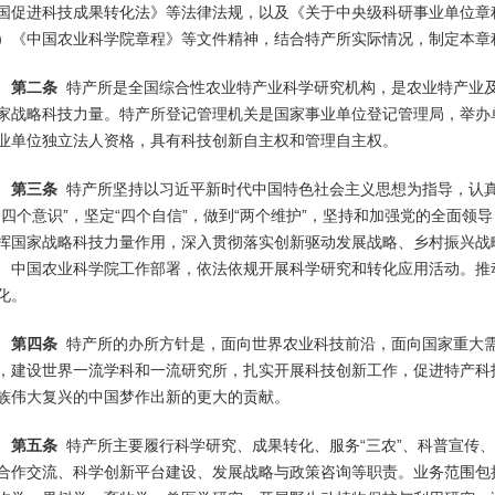
国促进科技成果转化法》等法律法规，以及《关于中央级科研事业单位章程制
）《中国农业科学院章程》等文件精神，结合特产所实际情况，制定本章
第二条
特产所是全国综合性农业特产业科学研究机构，是农业特产业及
家战略科技力量。特产所登记管理机关是国家事业单位登记管理局，举办
业单位独立法人资格，具有科技创新自主权和管理自主权。
第三条
特产所坚持以习近平新时代中国特色社会主义思想为指导，认
“四个意识”，坚定“四个自信”，做到“两个维护”，坚持和加强党的全面
挥国家战略科技力量作用，深入贯彻落实创新驱动发展战略、乡村振兴战
、中国农业科学院工作部署，依法依规开展科学研究和转化应用活动。推
化。
第四条
特产所的办所方针是，面向世界农业科技前沿，面向国家重大
，建设世界一流学科和一流研究所，扎实开展科技创新工作，促进特产科技
族伟大复兴的中国梦作出新的更大的贡献。
第五条
特产所主要履行科学研究、成果转化、服务“三农”、科普宣传
合作交流、科学创新平台建设、发展战略与政策咨询等职责。业务范围包