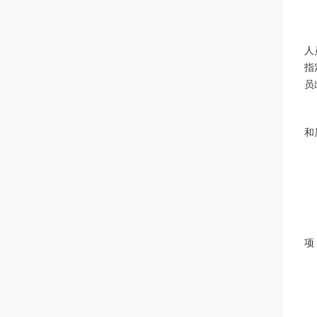
人
指
员
和
项