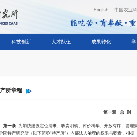
English
中国农业
En
科技创新
人才队伍
成果转化
学
科技创新
人才队伍
成果转化
学会
科研成果
各类人才
新品种
特产学
科研平台
研究员
新产品
特种经
产所章程
副研究员
新技术
《特产
《特种
第一章 总 则
第一条
为加快建设定位清晰、职责明确、评价科学、开放有序、管理
学院特产研究所（以下简称“特产所”）内部法人治理的权限与职责，根据