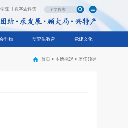
科学院
数字农科院
中国农业科学院
数字农科院
glish
会刊物
研究生教育
党建文化
刊物
研究生教育
党建文化
首页
>
本所概况
>
历任领导
会
总体概况
党建工作
济动物兽医分会
招生信息
群团活动
研究》
导师介绍
支部动态
经济动植物》
研究生风采
创新文化
相关下载