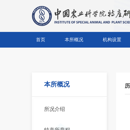
首页
本所概况
机构设置
首页
本所概况
机构设置
所况介绍
创新团队
特产所章程
职能部门
本所概况
历
现任领导
支撑部门
历任领导
所办企业
所况介绍
历史沿革
特产所章程