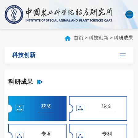
中国农业科学院
数字农科院
English
首页
>
科技创新
>
科研成果
首页
科技创新
本所概况
机构设置
科研成果
科技创新
人才队伍
成果转化
获奖
论文
学会刊物
研究生教育
专著
专利