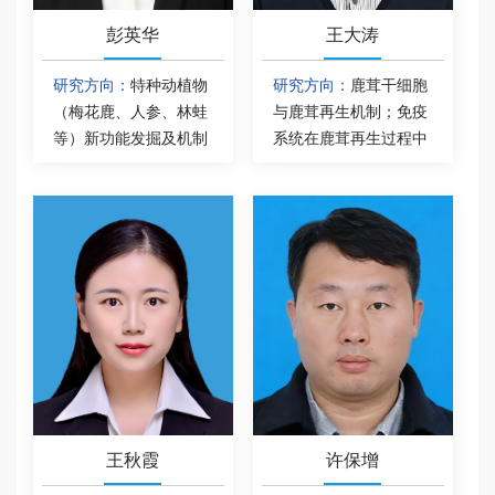
彭英华
王大涛
研究方向：
特种动植物
研究方向：
鹿茸干细胞
（梅花鹿、人参、林蛙
与鹿茸再生机制；免疫
等）新功能发掘及机制
系统在鹿茸再生过程中
研究；特种动植物新功
的调控作用研究；鹿茸
能因子（细胞外囊泡）
快速成骨机制及鹿生理
生物学、组学及作用机
性骨质疏松现象的探
制研究；基于新功能、
讨。
新功能因子的产品研
发。围绕人类生命健
康，针对国家和吉林省
的重大需求，面向产业
发展的痛点问题，深入
挖掘长白山特种动植物
（鹿茸、人参、林蛙
等）的功能，着力开展
王秋霞
许保增
以提升特种动植物功能