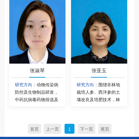
张淑琴
张亚玉
研究方向：
动物传染病
研究方向：
围绕非林地
防控及生物制品研发，
栽培人参、西洋参的土
中药抗病毒药物筛选及
壤改良及培肥技术，林
抗病毒机制研究。
下山参等中药材的护育
关键技术开展研究工
作。
首页
上一页
1
下一页
尾页