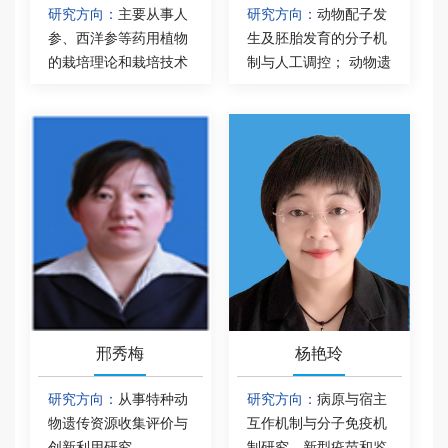
应用科技内涵、发掘新
研究方向：
主要从事人
研究方向：
动物配子发
活性分子新功能新机制
参、西洋参等药用植物
生及胚胎发育的分子机
为目标的多学科集成研
的栽培理论和栽培技术
制与人工调控； 动物遗
究。
研究，重点包括人参、
传修饰与疾病模型的创
西洋参等药用植物逆境
制；
胁迫分子生理、土壤生
态以及专用肥料开 发等
研究方向。
邢秀梅
杨艳玲
研究方向：
从事特种动
研究方向：
病原与宿主
物遗传资源收集评价与
互作机制与分子免疫机
创新利用研究。
制研究，新型疫苗和鉴