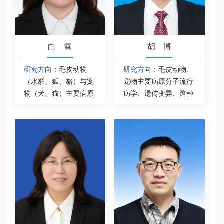
党建文化
白 雪
胡 博
研究方向：
毛皮动物
研究方向：
毛皮动物、
（水貂、狐、貉）与宠
宠物主要病原分子流行
物（犬、猫）主要病原
病学、遗传变异、跨种
流行病学与遗传变异研
传播规律及新型疫苗、
究；毛皮动物与宠物冠
诊断及治疗制剂开发。
状病毒、细小病毒等病
原跨种间感染与致病机
制研究；宠物与毛皮动
物新型疫苗、诊断和治
疗制剂的开发。