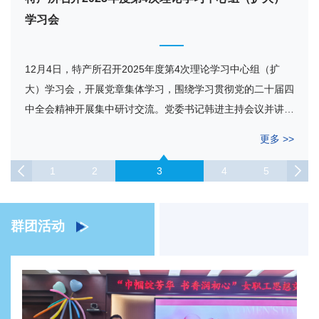
党建文化
学习会
学习会
学习会
作总结会
3月31日，特产所召开2026年度第1次理论学习中心组（扩
2月6日，中国农业科学院特产研究所召开2025年度民主生活
12月4日，特产所召开2025年度第4次理论学习中心组（扩
9月23日，特产所召开2025年度第3次理论学习中心组（扩
7月3日，特产所召开庆祝中国共产党成立102周年暨上半年工
大）学习会，围绕全国两会精神开展集中交流研讨。所长王海
会。院党组纪检组组长周若辉到会指导，院直属机关党委副书
大）学习会，开展党章集体学习，围绕学习贯彻党的二十届四
大）学习会，集体学习《习近平谈治国理政》第五卷。吉林省
作总结会。大会在庄严肃穆的国歌声中拉开帷幕，全体党员高
波参加会议并讲话，党委书记韩进主持会议。 会议强调，今
记李建才、院监督局相关处室负责人出席会议。所长王海波参
中全会精神开展集中研讨交流。党委书记韩进主持会议并讲
直机关工委社会工作部副部长张守彬列席会议，所长孙长伟参
举右拳，面向鲜红的党旗庄严宣誓。大会隆重表彰了2021-
年全国两会是在“十四五”规划圆满...
加会议并讲话，党委书记韩进主持会议...
2022年度“两优一先”，进一步...
话。 会议强调，要认真学习党章，严...
加会议，党委书记韩进主持会议。 ...
更多 >>
更多 >>
更多 >>
更多 >>
更多 >>
1
2
3
4
5
群团活动