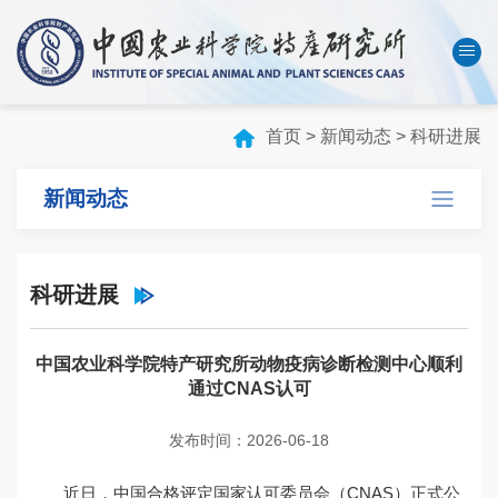
中国农业科学院
数字农科院
English
首页
>
新闻动态
>
科研进展
首页
新闻动态
本所概况
机构设置
科研进展
科技创新
人才队伍
中国农业科学院特产研究所动物疫病诊断检测中心顺利
成果转化
通过CNAS认可
学会刊物
发布时间：2026-06-18
研究生教育
近日，中国合格评定国家认可委员会（CNAS）正式公