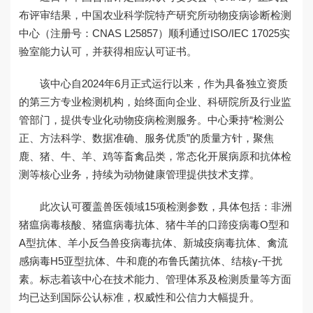
党建文化
布评审结果，中国农业科学院特产研究所动物疫病诊断检测
中心（注册号：CNAS L25857）顺利通过ISO/IEC 17025实
验室能力认可，并获得相应认可证书。
该中心自2024年6月正式运行以来，作为具备独立资质
的第三方专业检测机构，始终面向企业、科研院所及行业监
管部门，提供专业化动物疫病检测服务。中心秉持“检测公
正、方法科学、数据准确、服务优质”的质量方针，聚焦
鹿、猪、牛、羊、鸡等畜禽品类，常态化开展病原和抗体检
测等核心业务，持续为动物健康管理提供技术支撑。
此次认可覆盖兽医领域15项检测参数，具体包括：非洲
猪瘟病毒核酸、猪瘟病毒抗体、猪牛羊的口蹄疫病毒O型和
A型抗体、羊小反刍兽疫病毒抗体、新城疫病毒抗体、禽流
感病毒H5亚型抗体、牛和鹿的布鲁氏菌抗体、结核γ-干扰
素。标志着该中心在技术能力、管理体系及检测质量等方面
均已达到国际公认标准，权威性和公信力大幅提升。