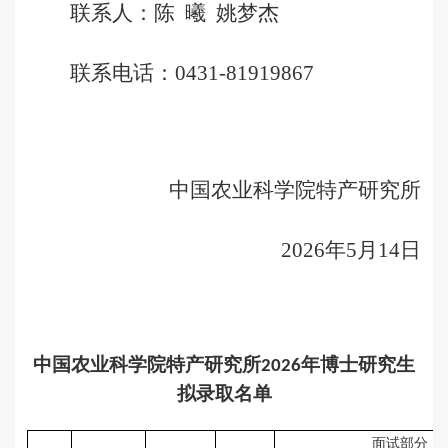
联系人：陈
曦 姚梦杰
联系电话：
0431-81919867
中国农业科学院特产研究所
2026年5月14日
中国农业科学院特产研究所
年博士研究生
202
6
拟录取名单
面试部分