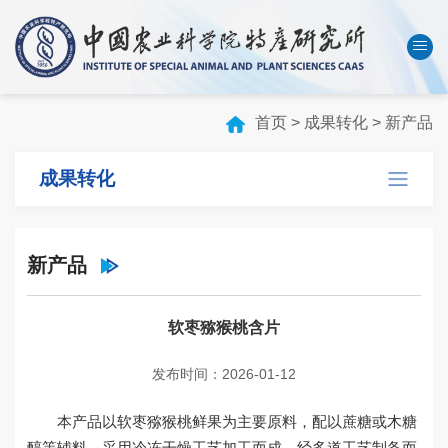
中国农业科学院
数字农科院
English
首页
>
成果转化
>
新产品
首页
成果转化
本所概况
机构设置
新产品
科技创新
人才队伍
软枣猕猴桃含片
成果转化
发布时间：2026-01-12
学会刊物
本产品以软枣猕猴桃鲜果为主要原料，配以蔗糖或木糖
研究生教育
醇等辅料，采用冷冻干燥工艺加工而成，经多道工艺制备而