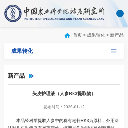
中国农业科学院
数字农科院
English
首页
>
成果转化
>
新产品
首页
成果转化
本所概况
机构设置
新产品
科技创新
人才队伍
头皮护理液（人参Rk3提取物）
成果转化
发布时间：2026-01-12
学会刊物
本品经科学提取人参中的稀有皂苷RK3为原料，外用涂
研究生教育
抹对头皮毛囊炎有显著疗效。该产品作为国内首创新产品，